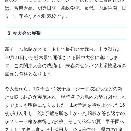
は、常磐大高、明秀日立、常総学院、藤代、鹿島学園、日
立一、守谷などの強豪校です。
6. 今大会の展望
新チーム体制がスタートして最初の大舞台。上位2校は、
10月21日から栃木県で開催される関東大会に進出しま
す。この関東大会の成績は、来春のセンバツ出場校選考の
重要な資料となります。
今大会から、1次予選・2次予選・シード決定戦などの新
たな取り組みが実施され、現時点での県内の勢力図がこれ
までよりも明確になりました。1次予選を勝ち上がった16
校がけん引し、2次予選を勝ち上がった19校が巻き返すの
か？シード権を獲得した4校、そして今年の夏、甲子園ベ
スト4まで勝ち進んだ土浦日大。今大会では、県内の1強