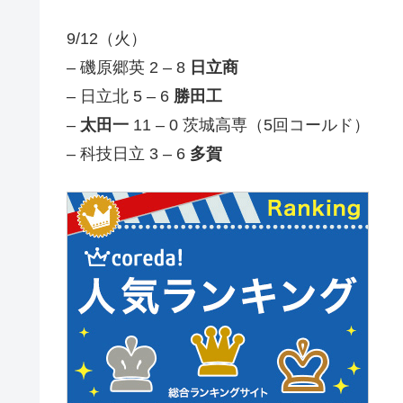
9/12（火）
– 磯原郷英 2 – 8
日立商
– 日立北 5 – 6
勝田工
–
太田一
11 – 0 茨城高専（5回コールド）
– 科技日立 3 – 6
多賀