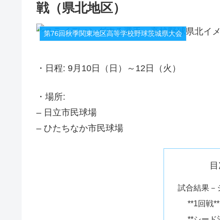
戦（県北地区）
第76回秋季関東地区高等学校野球茨城県大会
・日程: 9月10日（日）～12日（火）
・場所:
– 日立市民球場
– ひたちなか市民球場
目
試合結果－
**1回戦**
**シード