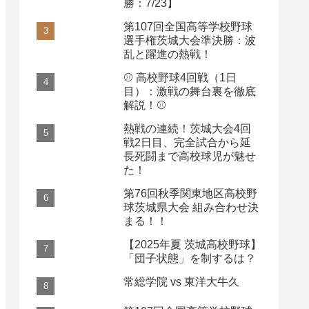
勝：7/23】
第107回全国高等学校野球
選手権茨城大会準決勝：波
乱と躍進の熱戦！
⚾️ 高校野球4回戦（1日
目）：激戦の舞台裏を徹底
解説！⚾️
熱戦の連続！茨城大会4回
戦2日目、完全試合から延
長死闘まで高校球児が魅せ
た！
第76回秋季関東地区高校野
球茨城県大会 組み合わせ決
まる！！
【2025年夏 茨城高校野球】
「団子状態」を制するは？
常総学院 vs 東洋大牛久