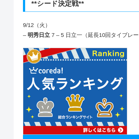
**シード決定戦**
9/12（火）
–
明秀日立
7 – 5 日立一（延長10回タイブレ