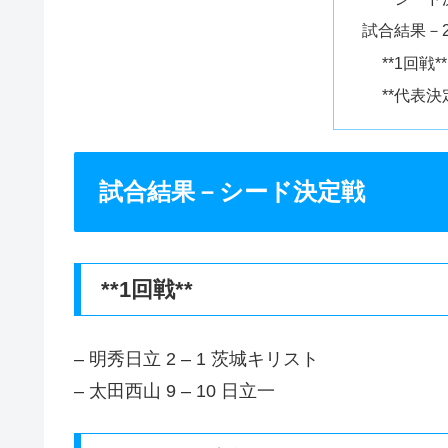
試合結果－
**1回戦**
**代表
試合結果－シード決定戦
**1回戦**
– 明秀日立 2 – 1 茨城キリスト
– 太田西山 9 – 10 日立一