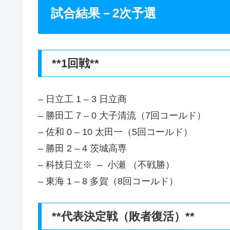
試合結果－2次予選
**1回戦**
– 日立工 1 – 3 日立商
– 勝田工 7 – 0 大子清流（7回コールド）
– 佐和 0 – 10 太田一（5回コールド）
– 勝田 2 – 4 茨城高専
– 科技日立※ – 小瀬 （不戦勝）
– 東海 1 – 8 多賀（8回コールド）
**代表決定戦（敗者復活）**