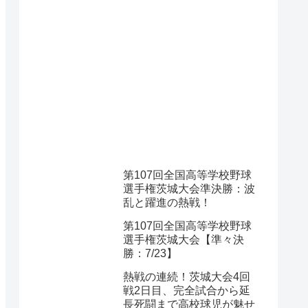
第107回全国高等学校野球
選手権茨城大会準決勝：波
乱と躍進の熱戦！
第107回全国高等学校野球
選手権茨城大会【準々決
勝：7/23】
熱戦の連続！茨城大会4回
戦2日目、完全試合から延
長死闘まで高校球児が魅せ