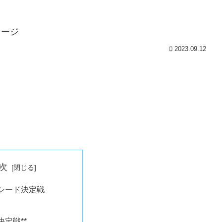
2023.09.12
次
シード決定戦
決定戦**