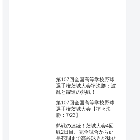
第107回全国高等学校野球
選手権茨城大会準決勝：波
乱と躍進の熱戦！
第107回全国高等学校野球
選手権茨城大会【準々決
勝：7/23】
熱戦の連続！茨城大会4回
戦2日目、完全試合から延
長死闘まで高校球児が魅せ