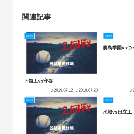
関連記事
2回戦
3回戦
鹿島学園vsつ
下館工vs守谷
2019.07.12
2019.07.20
2回戦
3回戦
水城vs日立工