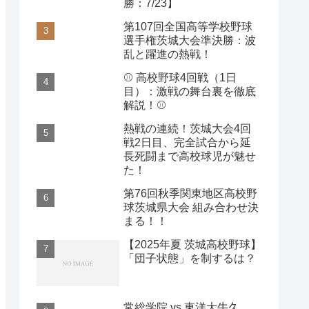
勝：7/23】
第107回全国高等学校野球
選手権茨城大会準決勝：波
乱と躍進の熱戦！
⚾️ 高校野球4回戦（1日
目）：激戦の舞台裏を徹底
解説！⚾️
熱戦の連続！茨城大会4回
戦2日目、完全試合から延
長死闘まで高校球児が魅せ
た！
第76回秋季関東地区高校野
球茨城県大会 組み合わせ決
まる！！
【2025年夏 茨城高校野球】
「団子状態」を制するは？
常総学院 vs 東洋大牛久