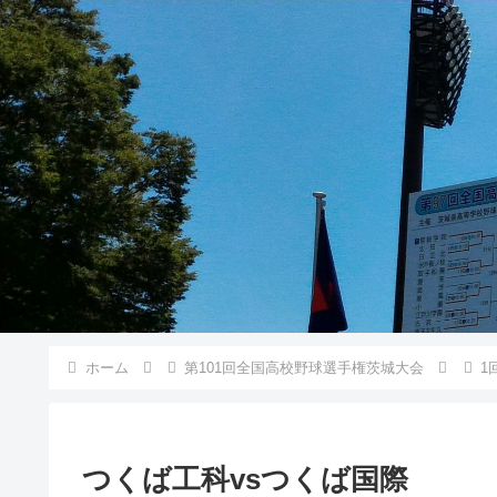
ホーム
第101回全国高校野球選手権茨城大会
1
つくば工科vsつくば国際