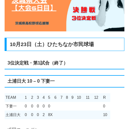
10月23日（土）ひたちなか市民球場
3位決定戦・第1試合（終了）
土浦日大 10 – 0 下妻一
TEAM
1
2
3
4
5
6
7
8
9
10
11
12
R
下妻一
0
0
0
0
0
0
土浦日大
0
0
0
2
8X
10