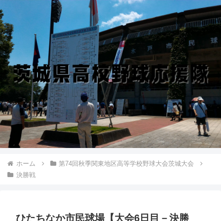
ホーム
第74回秋季関東地区高等学校野球大会茨城大会
決勝戦
ひたちなか市民球場【大会6日目－決勝