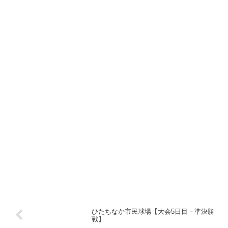
ひたちなか市民球場【大会5日目－準決勝
戦】