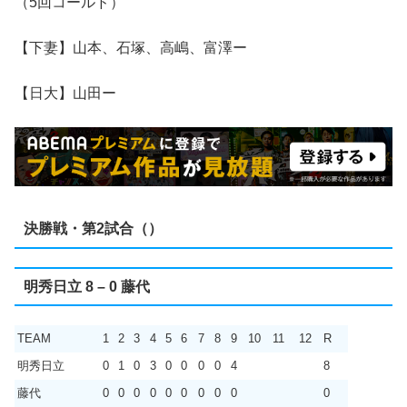
（5回コールド）
【下妻】山本、石塚、高嶋、富澤ー
【日大】山田ー
決勝戦・第2試合（）
明秀日立 8 – 0 藤代
TEAM
1
2
3
4
5
6
7
8
9
10
11
12
R
明秀日立
0
1
0
3
0
0
0
0
4
8
藤代
0
0
0
0
0
0
0
0
0
0