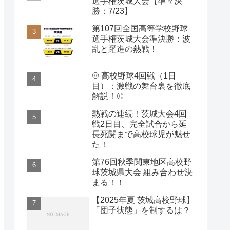
選手権茨城大会【準々決
勝：7/23】
第107回全国高等学校野球
選手権茨城大会準決勝：波
乱と躍進の熱戦！
⚾️ 高校野球4回戦（1日
目）：激戦の舞台裏を徹底
解説！⚾️
熱戦の連続！茨城大会4回
戦2日目、完全試合から延
長死闘まで高校球児が魅せ
た！
第76回秋季関東地区高校野
球茨城県大会 組み合わせ決
まる！！
【2025年夏 茨城高校野球】
「団子状態」を制するは？