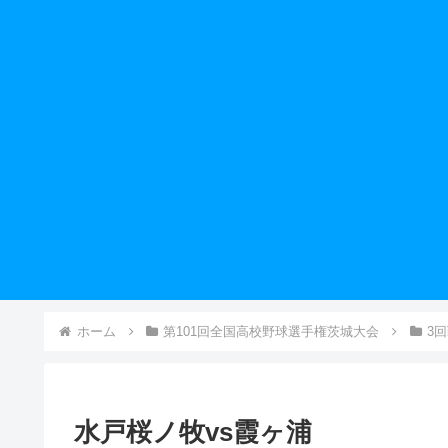
ホーム
第101回全国高校野球選手権茨城大会
3
水戸桜ノ牧vs霞ヶ浦