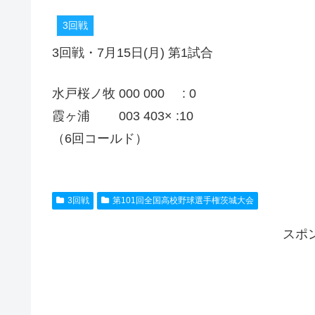
3回戦
3回戦・7月15日(月) 第1試合
水戸桜ノ牧 000 000 : 0
霞ヶ浦 003 403× :10
（6回コールド）
3回戦
第101回全国高校野球選手権茨城大会
スポ