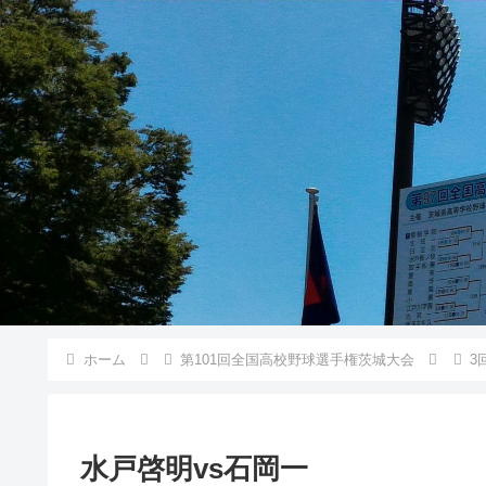
ホーム
第101回全国高校野球選手権茨城大会
3
水戸啓明vs石岡一