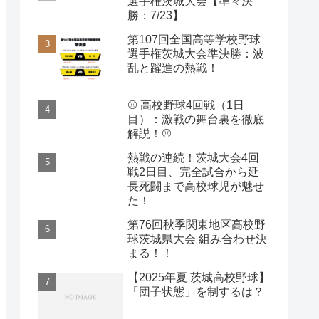
選手権茨城大会【準々決
勝：7/23】
第107回全国高等学校野球
選手権茨城大会準決勝：波
乱と躍進の熱戦！
⚾️ 高校野球4回戦（1日
目）：激戦の舞台裏を徹底
解説！⚾️
熱戦の連続！茨城大会4回
戦2日目、完全試合から延
長死闘まで高校球児が魅せ
た！
第76回秋季関東地区高校野
球茨城県大会 組み合わせ決
まる！！
【2025年夏 茨城高校野球】
「団子状態」を制するは？