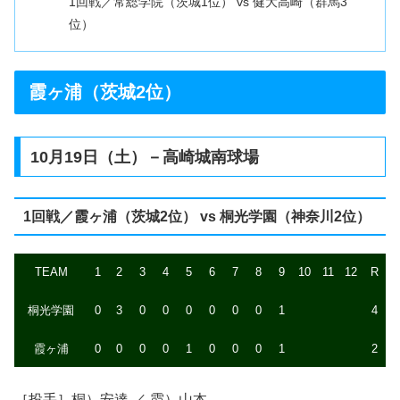
1回戦／常総学院（茨城1位） vs 健大高崎（群馬3
位）
霞ヶ浦（茨城2位）
10月19日（土）－高崎城南球場
1回戦／霞ヶ浦（茨城2位） vs 桐光学園（神奈川2位）
TEAM
1
2
3
4
5
6
7
8
9
10
11
12
R
桐光学園
0
3
0
0
0
0
0
0
1
4
霞ヶ浦
0
0
0
0
1
0
0
0
1
2
［投手］桐）安達 ／ 霞）山本