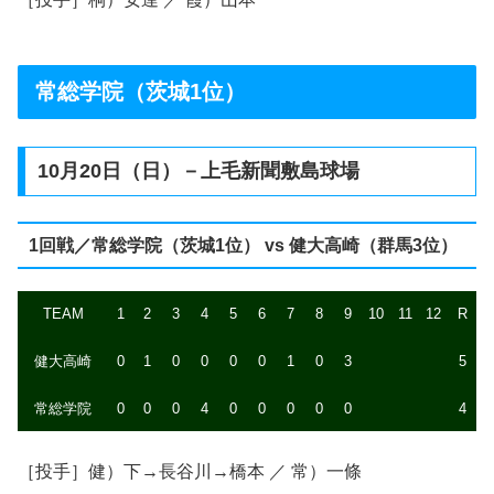
常総学院（茨城1位）
10月20日（日）－上毛新聞敷島球場
1回戦／常総学院（茨城1位） vs 健大高崎（群馬3位）
TEAM
1
2
3
4
5
6
7
8
9
10
11
12
R
健大高崎
0
1
0
0
0
0
1
0
3
5
常総学院
0
0
0
4
0
0
0
0
0
4
［投手］健）下→長谷川→橋本 ／ 常）一條