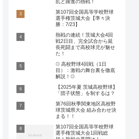
乱と躍進の熱戦！
第107回全国高等学校野球
選手権茨城大会【準々決
勝：7/23】
熱戦の連続！茨城大会4回
戦2日目、完全試合から延
長死闘まで高校球児が魅せ
た！
⚾️ 高校野球4回戦（1日
目）：激戦の舞台裏を徹底
解説！⚾️
【2025年夏 茨城高校野球】
「団子状態」を制するは？
第76回秋季関東地区高校野
球茨城県大会 組み合わせ決
まる！！
第107回全国高等学校野球
選手権茨城大会1回戦総