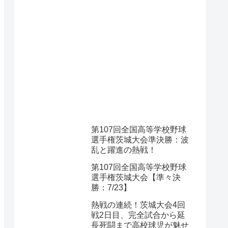
第107回全国高等学校野球
選手権茨城大会準決勝：波
乱と躍進の熱戦！
第107回全国高等学校野球
選手権茨城大会【準々決
勝：7/23】
熱戦の連続！茨城大会4回
戦2日目、完全試合から延
長死闘まで高校球児が魅せ