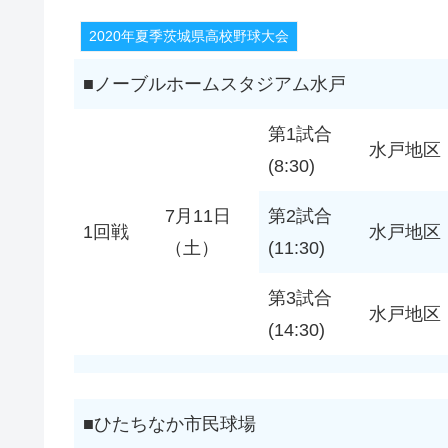
2020年夏季茨城県高校野球大会
■ノーブルホームスタジアム水戸
第1試合
水戸地区
(8:30)
7月11日
第2試合
1回戦
水戸地区
（土）
(11:30)
第3試合
水戸地区
(14:30)
■ひたちなか市民球場