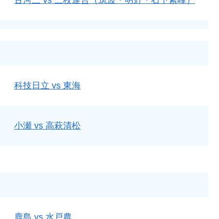
科技日立 vs 東海
小瀬 vs 高萩清松
鹿島 vs 水戸農