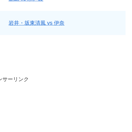
岩井・坂東清風 vs 伊奈
ンサーリンク