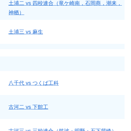
土浦二 vs 四校連合（竜ケ崎南，石岡商，潮来，
神栖）
土浦三 vs 麻生
八千代 vs つくば工科
古河二 vs 下館工
古河三 vs 三校連合（筑波・明野・石下紫峰）