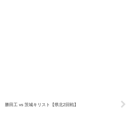
】
勝田工 vs 茨城キリスト【県北2回戦】