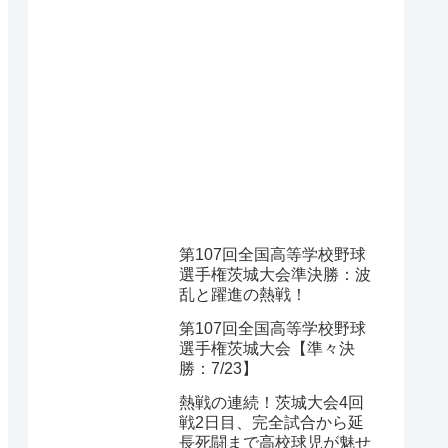
第107回全国高等学校野球
選手権茨城大会準決勝：波
乱と躍進の熱戦！
第107回全国高等学校野球
選手権茨城大会【準々決
勝：7/23】
熱戦の連続！茨城大会4回
戦2日目、完全試合から延
長死闘まで高校球児が魅せ