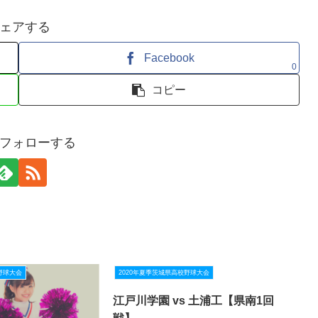
ェアする
Facebook
0
コピー
フォローする
野球大会
2020年夏季茨城県高校野球大会
江戸川学園 vs 土浦工【県南1回