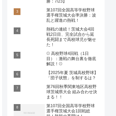
勝：7/23】
第107回全国高等学校野球
選手権茨城大会準決勝：波
乱と躍進の熱戦！
熱戦の連続！茨城大会4回
戦2日目、完全試合から延
長死闘まで高校球児が魅せ
た！
⚾️ 高校野球4回戦（1日
目）：激戦の舞台裏を徹底
解説！⚾️
【2025年夏 茨城高校野球】
「団子状態」を制するは？
第76回秋季関東地区高校野
球茨城県大会 組み合わせ決
まる！！
第107回全国高等学校野球
選手権茨城大会1回戦総